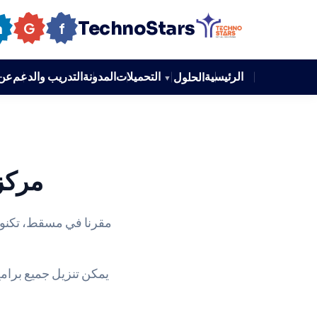
TechnoStars
n
G
f
الرئيسية
التحميلات
المدونة
التدريب والدعم
عن 
الحلول
▼
مركز 
مقرنا في مسقط، تكنوست
يمكن تنزيل جميع برامج