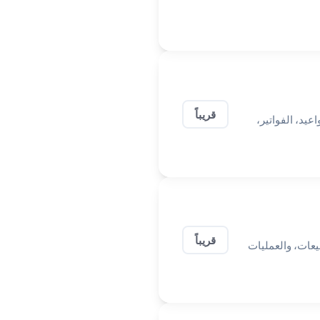
قريباً
يد، الفواتير،
قريباً
بيعات، والعمليات