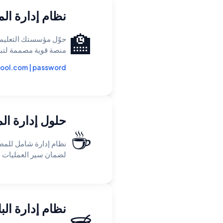
نظام إدارة ال
🏫
حوّل مؤسستك التعليمي
منصة قوية مصممة لتبسيط
ool.com
|
password
حلول إدارة ال
☕
نظام إدارة شامل للمطا
لضمان سير العمليات ال
نظام إدارة ال