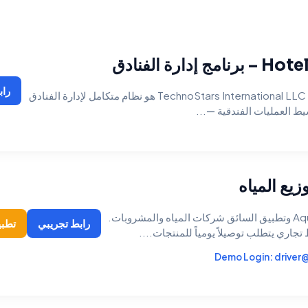
دارة الفنادق
راب
Hotels Ultimate من TechnoStars International LLC هو نظام متكامل لإدارة الفنادق
ط العمليات الفندقية —...
زيع المياه
يساعد برنامج AquaFlow وتطبيق السائق شركات المياه والمشروبات.
رابط تجريبي
تطبي
 تجاري يتطلب توصيلاً يومياً للمنتجات....
Demo Login:
driver