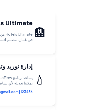
Hotels Ultimate – برنامج إ
🏨
في عُمان، مصمم لتبسي
إدارة توريد وتو
💧
يمكننا تعديله لأي نشاط
@gmail.com
|
123456