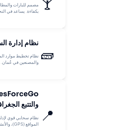
🍸
مصمم للبارات والمطاع
بكفاءة. يساعد في التح
نظام إدارة ال
🧱
والمصنعين في عُمان. إ
والتتبع الجغرافي (
📍
نظام سحابي قوي لإدارة
المواقع (GPS)، والأنشطة الميدانية. يساعد الشركات على مراقبة...