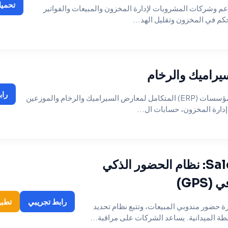
تحميل
م وشركات المشروبات لإدارة المخزون والمبيعات والفواتير
كم في المخزون وتقليل الهد...
سيراميك والرخام
راب
نظام تخطيط موارد المؤسسات (ERP) المتكامل لمعارض السيراميك والرخام والموزعين
دارة المخزون، حسابات ال...
SalesForceGo: نظام الحضور الذكي
GPS)
رابط تجريبي
تطبي
 حضور مندوبي المبيعات، وتتبع نظام تحديد