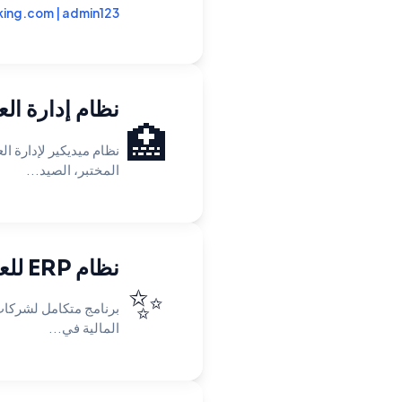
king.com
|
admin123
نظام إدارة الع
🏥
نظام ميديكير لإدارة ا
المختبر، الصيد...
نظام ERP للعطور
✨
برنامج متكامل لشركات ت
المالية في...